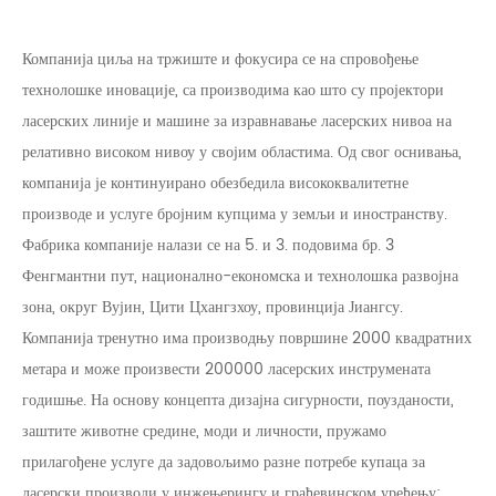
Компанија циља на тржиште и фокусира се на спровођење
технолошке иновације, са производима као што су пројектори
ласерских линије и машине за изравнавање ласерских нивоа на
релативно високом нивоу у својим областима. Од свог оснивања,
компанија је континуирано обезбедила висококвалитетне
производе и услуге бројним купцима у земљи и иностранству.
Фабрика компаније налази се на 5. и 3. подовима бр. 3
Фенгмантни пут, национално-економска и технолошка развојна
зона, округ Вујин, Цити Цхангзхоу, провинција Јиангсу.
Компанија тренутно има производњу површине 2000 квадратних
метара и може произвести 200000 ласерских инструмената
годишње. На основу концепта дизајна сигурности, поузданости,
заштите животне средине, моди и личности, пружамо
прилагођене услуге да задовољимо разне потребе купаца за
ласерски производи у инжењерингу и грађевинском уређењу;