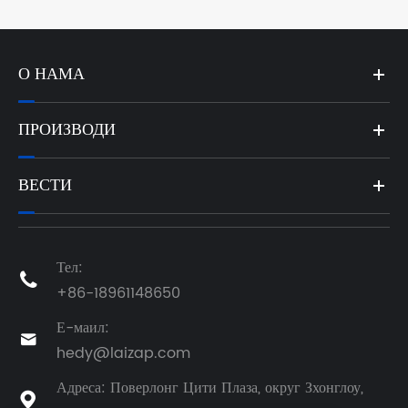
О НАМА
ПРОИЗВОДИ
ВЕСТИ
Тел:

+86-18961148650
Е-маил:

hedy@laizap.com
Адреса: Поверлонг Цити Плаза, округ Зхонглоу,
