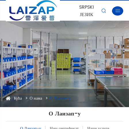
SRPSKI


ЈЕЗИК
Кућа
О нама
О Лаизап-у
О Лаизап-у
О Лаизап-у
Наш сертификат
Наше услуге