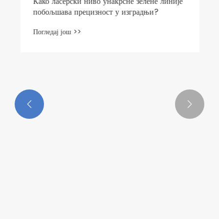
Како ласерски ниво унакрсне зелене линије
побољшава прецизност у изградњи?
Погледај још >>

