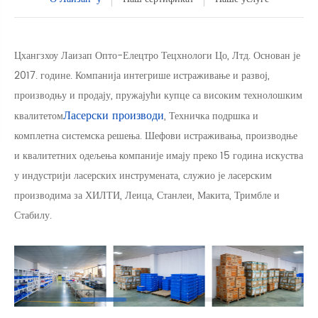
Цхангзхоу Лаизап Опто-Елецтро Тецхнологи Цо, Лтд. Основан је
2017. године. Компанија интегрише истраживање и развој,
производњу и продају, пружајући купце са високим технолошким
Ласерски производи
квалитетом
, Техничка подршка и
комплетна системска решења. Шефови истраживања, производње
и квалитетних одељења компаније имају преко 15 година искуства
у индустрији ласерских инструмената, служио је ласерским
производима за ХИЛТИ, Леица, Станлеи, Макита, Тримбле и
Стабилу.