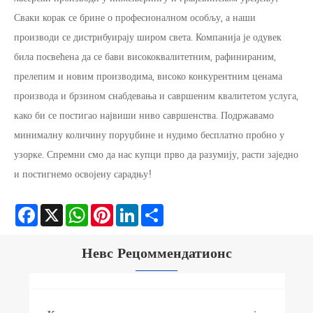
Сваки корак се брине о професионалном особљу, а наши
производи се дистрибуирају широм света. Компанија је одувек
била посвећена да се бави висококвалитетним, рафинираним,
прелепим и новим производима, високо конкурентним ценама
производа и брзином снабдевања и савршеним квалитетом услуга,
како би се постигао највиши ниво савршенства. Подржавамо
минималну количину поруџбине и нудимо бесплатно пробно у
узорке. Спремни смо да нас купци прво да разумију, расти заједно
и постигнемо освојену сарадњу!
Facebook
X
WhatsApp
Pinterest
LinkedIn
Share
Невс Рецоммендатионс