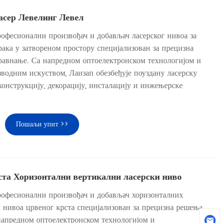
асер Левелинг Левел
рофесионални произвођач и добављач ласерског нивоа за
ака у затвореном простору специјализован за прецизна
равнање. Са напредном оптоелектронском технологијом и
одним искуством, Лаизап обезбеђује поуздану ласерску
онструкцију, декорацију, инсталацију и инжењерске
Пошаљи упит >>
ста Хоризонтални вертикални ласерски ниво
рофесионални произвођач и добављач хоризонталних
 нивоа црвеног крста специјализован за прецизна решења
напредном оптоелектронском технологијом и