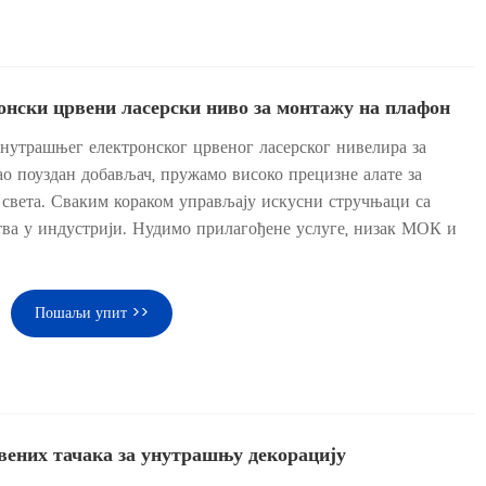
нски црвени ласерски ниво за монтажу на плафон
унутрашњег електронског црвеног ласерског нивелира за
о поуздан добављач, пружамо високо прецизне алате за
света. Сваким кораком управљају искусни стручњаци са
тва у индустрији. Нудимо прилагођене услуге, низак МОК и
Пошаљи упит >>
вених тачака за унутрашњу декорацију