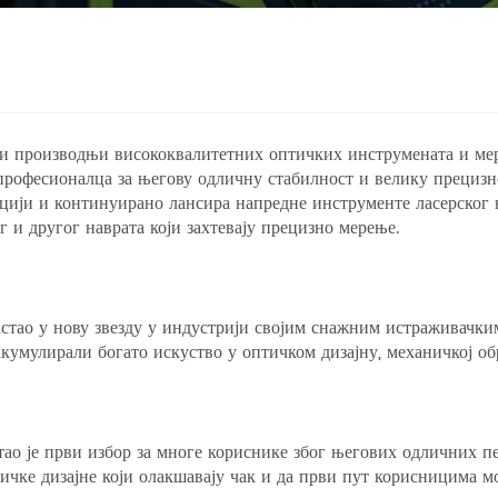
и производњи висококвалитетних оптичких инструмената и мер
 професионалца за његову одличну стабилност и велику прециз
ији и континуирано лансира напредне инструменте ласерског н
г и другог наврата који захтевају прецизно мерење.
растао у нову звезду у индустрији својим снажним истраживачк
кумулирали богато искуство у оптичком дизајну, механичкој об
о је први избор за многе кориснике због његових одличних пе
ничке дизајне који олакшавају чак и да први пут корисницима мо