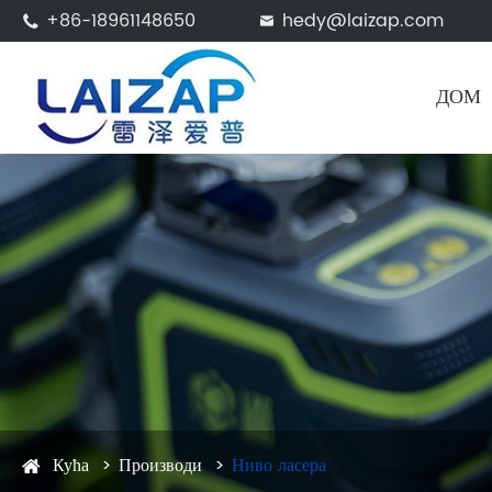
+86-18961148650
hedy@laizap.com


ДОМ
Кућа
Производи
Ниво ласера