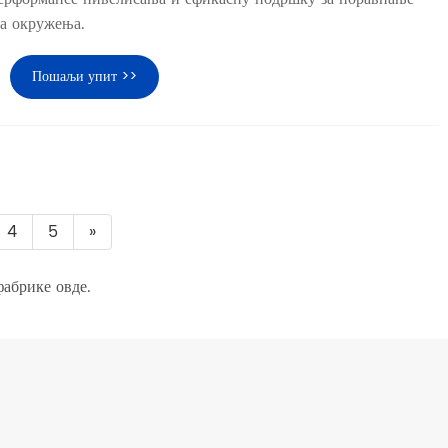
на окружења.
Пошаљи упит >>
4
5
»
абрике овде.