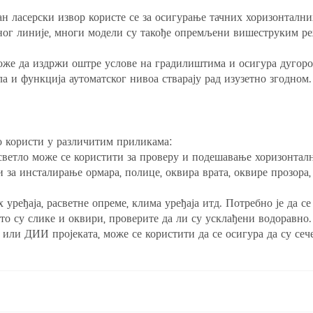
н ласерски извор користе се за осигурање тачних хоризонтални
ог линије, многи модели су такође опремљени вишеструким реж
оже да издржи оштре услове на градилиштима и осигура дугоро
ла и функција аутоматског нивоа стварају рад изузетно згодном.
 користи у различитим приликама:
ветло може се користити за проверу и подешавање хоризонтално
инсталирање ормара, полице, оквира врата, оквире прозора, п
ређаја, расветне опреме, клима уређаја итд. Потребно је да се
то су слике и оквири, проверите да ли су усклађени водоравно.
или ДИИ пројеката, може се користити да се осигура да су сеч