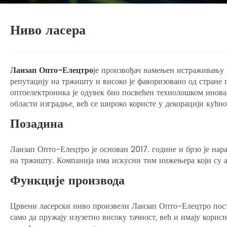
Ниво ласера
Лаизап Опто-Елецтро
је произвођач намењен истраживању 
репутацију на тржишту и високо је фаворизовано од стране
оптоелектроника је одувек био посвећен технолошком иновац
области изградње, већ се широко користе у декорацији кућно
Позадина
Лаизап Опто-Елецтро је основан 2017. године и брзо је на
на тржишту. Компанија има искусни тим инжењера који су а
Функције производа
Црвени ласерски ниво произвели Лаизап Опто-Елецтро поста
само да пружају изузетно високу тачност, већ и имају корис