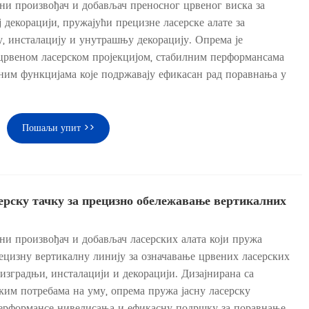
ни произвођач и добављач преносног црвеног виска за
 декорацији, пружајући прецизне ласерске алате за
у, инсталацију и унутрашњу декорацију. Опрема је
 црвеном ласерском пројекцијом, стабилним перформансама
ним функцијама које подржавају ефикасан рад поравнања у
Пошаљи упит >>
ерску тачку за прецизно обележавање вертикалних
ни произвођач и добављач ласерских алата који пружа
ецизну вертикалну линију за означавање црвених ласерских
 изградњи, инсталацији и декорацији. Дизајнирана са
им потребама на уму, опрема пружа јасну ласерску
перформансе нивелисања и ефикасну подршку за поравнање