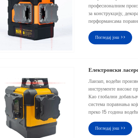
професионалним произв
за конструкцију, деко
перформансама поравн
Погледај још >>
Електронски ласерс
Лаизап, водећи произв
инструменте високе пр
Као глобални добављач
система поравнања кој
преко 15 година водећ
Погледај још >>