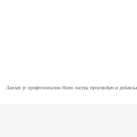
Лаизап је професионални Ниво ласера произвођач и добавља