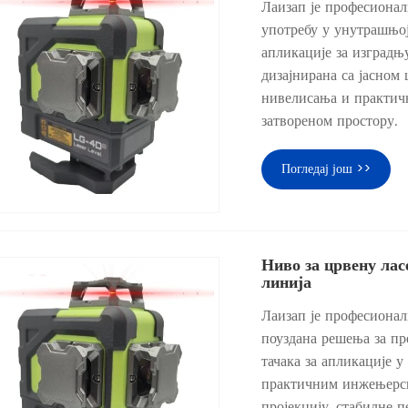
Лаизап је професионал
употребу у унутрашњој
апликације за изградњ
дизајнирана са јасном
нивелисања и практич
затвореном простору.
Погледај још >>
Ниво за црвену лас
линија
Лаизап је професионал
поуздана решења за пр
тачака за апликације у
практичним инжењерск
пројекцију, стабилне 