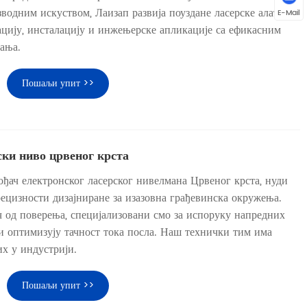
одним искуством, Лаизап развија поуздане ласерске алате
E-Mail
рацију, инсталацију и инжењерске апликације са ефикасним
ања.
Пошаљи упит >>
ки ниво црвеног крста
ођач електронског ласерског нивелмана Црвеног крста, нуди
ецизности дизајниране за изазовна грађевинска окружења.
 од поверења, специјализовани смо за испоруку напредних
и оптимизују тачност тока посла. Наш технички тим има
их у индустрији.
Пошаљи упит >>