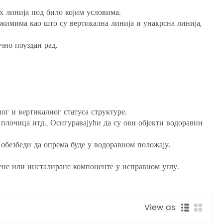
х линија под било којим условима.
имима као што су вертикална линија и унакрсна линија,
чно поуздан рад.
г и вертикалног статуса структуре.
лочица итд., Осигуравајући да су ови објекти водоравни
 обезбеди да опрема буде у водоравном положају.
ене или инсталиране компоненте у исправном углу.
View as