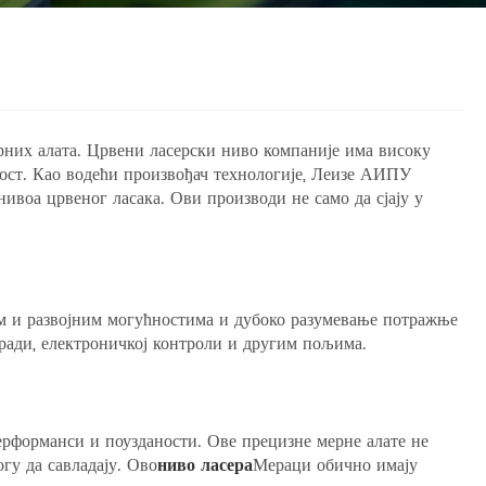
них алата. Црвени ласерски ниво компаније има високу
ност. Као водећи произвођач технологије, Леизе АИПУ
ивоа црвеног ласака. Ови производи не само да сјају у
им и развојним могућностима и дубоко разумевање потражње
ради, електроничкој контроли и другим пољима.
рформанси и поузданости. Ове прецизне мерне алате не
гу да савладају. Ово
ниво ласера
Мераци обично имају