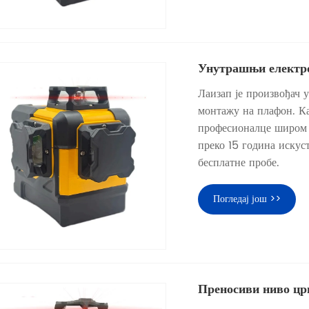
Унутрашњи електро
Лаизап је произвођач 
монтажу на плафон. Ка
професионалце широм 
преко 15 година искус
бесплатне пробе.
Погледај још >>
Преносиви ниво цр