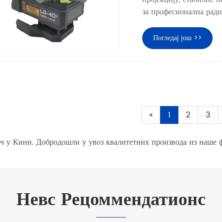
за професионална рад
Погледај још >>
«
1
2
3
ч у Кини. Добродошли у увоз квалитетних производа из наше ф
Невс Рецоммендатионс