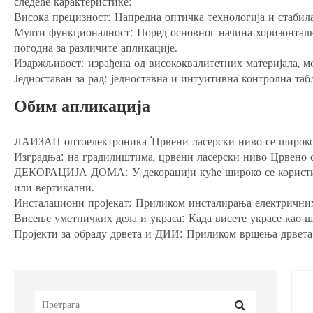
следеће карактеристике:
Висока прецизност: Напредна оптичка технологија и стабила
Мулти функционалност: Поред основног начина хоризонталн
погодна за различите апликације.
Издржљивост: израђена од висококвалитетних материјала, м
Једноставан за рад: једноставна и интуитивна контролна таб
Обим апликација
ЛАИЗАП оптоелектроника 'Црвени ласерски ниво се широко
Изградња: на градилиштима, црвени ласерски ниво Црвено с
ДЕКОРАЦИЈА ДОМА: У декорацији куће широко се користи за 
или вертикални.
Инсталациони пројекат: Приликом инсталирања електричних у
Висење уметничких дела и украса: Када висете украсе као ш
Пројекти за обраду дрвета и ДИИ: Приликом вршења дрвета 